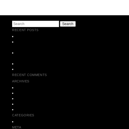
Post navigation
Search
RECENT POSTS
MEETING HIS HOLINESS – THE DALAI LAMA (MAY 2014)
LOOK BOOK SHOOTING 37,5 beloved – THE NEW JEANS
LABEL
C.A.R. CONTEMPORARY ART RUHR 01. – 03. NOVENBER
2013
TRIBECA – NEW YORK COLLECTION 2013
SHOOTING for SUSSKIND (NL) – Making of
RECENT COMMENTS
ARCHIVES
May 2014
January 2014
November 2013
June 2013
May 2013
CATEGORIES
Uncategorized
META