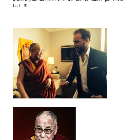
had…!!!