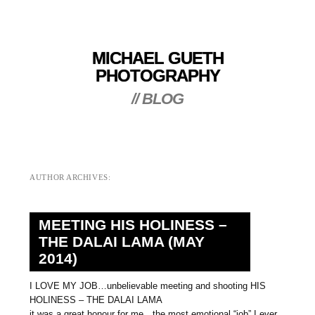
MICHAEL GUETH
PHOTOGRAPHY
// BLOG
AUTHOR ARCHIVES:
MEETING HIS HOLINESS –
THE DALAI LAMA (MAY
2014)
I LOVE MY JOB…unbelievable meeting and shooting HIS
HOLINESS – THE DALAI LAMA
it was a great honour for me…the most emotional “job” I ever